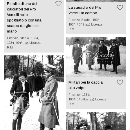
Ritratto di uno dei
La squadra del Pro
calciatori del Pro
Vercelli in campo
Vercelli nello
Firenze, Stadio - 1934,
spogliatoio con una
1934_4042.jpg, Licenza
scarpa da gioco in
R.M.
mano
Firenze, Stadio - 1934,
1934_4044.jpg, Licenza
R.M.
Militari per la caccia
alla volpe
Firenze - 1934,
1934_3454bis.jpg, Licenza
R.M.