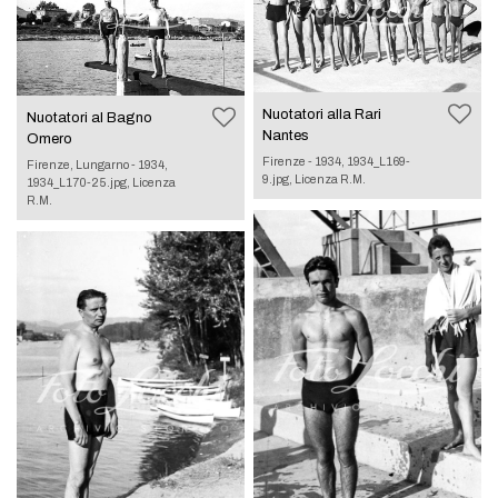
Nuotatori alla Rari
Nuotatori al Bagno
Nantes
Omero
Firenze - 1934, 1934_L169-
Firenze, Lungarno - 1934,
9.jpg, Licenza R.M.
1934_L170-25.jpg, Licenza
R.M.