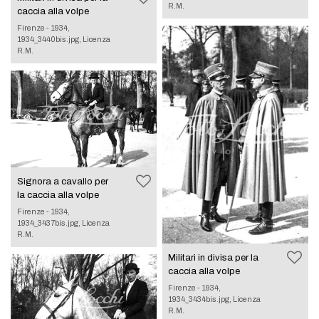
R.M.
caccia alla volpe
Firenze - 1934,
1934_3440bis.jpg, Licenza
R.M.
Signora a cavallo per
la caccia alla volpe
Firenze - 1934,
1934_3437bis.jpg, Licenza
R.M.
Militari in divisa per la
caccia alla volpe
Firenze - 1934,
1934_3434bis.jpg, Licenza
R.M.