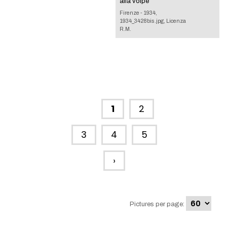
alla volpe
Firenze - 1934,
1934_3428bis.jpg, Licenza
R.M.
1
2
3
4
5
›
Pictures per page: