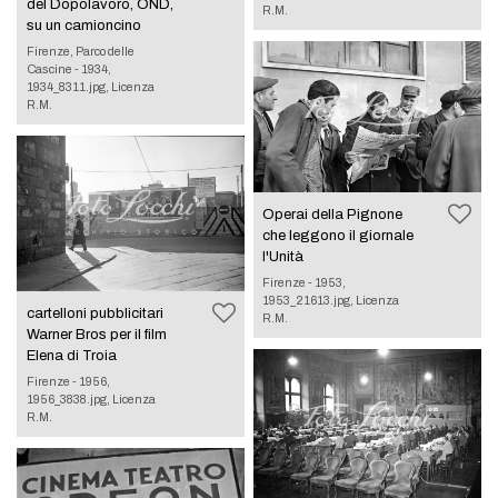
del Dopolavoro, OND,
R.M.
su un camioncino
Firenze, Parco delle
Cascine - 1934,
1934_8311.jpg, Licenza
R.M.
Operai della Pignone
che leggono il giornale
l'Unità
Firenze - 1953,
1953_21613.jpg, Licenza
cartelloni pubblicitari
R.M.
Warner Bros per il film
Elena di Troia
Firenze - 1956,
1956_3838.jpg, Licenza
R.M.