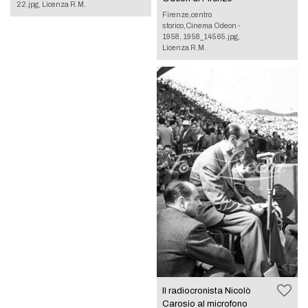
22.jpg, Licenza R.M.
Firenze,centro
storico,Cinema Odeon -
1958, 1958_14565.jpg,
Licenza R.M.
Il radiocronista Nicolò
Carosio al microfono