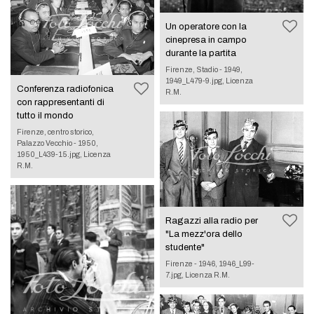
Un operatore con la
cinepresa in campo
durante la partita
Firenze, Stadio - 1949,
1949_L479-9.jpg, Licenza
Conferenza radiofonica
R.M.
con rappresentanti di
tutto il mondo
Firenze, centro storico,
Palazzo Vecchio - 1950,
1950_L439-15.jpg, Licenza
R.M.
Ragazzi alla radio per
"La mezz'ora dello
studente"
Firenze - 1946, 1946_L99-
7.jpg, Licenza R.M.