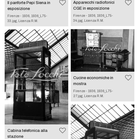
Apparecchi radiofonici
Il panforte Pepi Siena in
CGE in esposizione
esposizione
Firenze - 1936, 1936_L75-
Firenze - 1936, 1936_L75-
34.jpg, Licenza R.M.
33.jpg, Licenza R.M.
Cucine economiche in
mostra
Firenze - 1936, 1936_L75-
27.jpg, Licenza R.M.
Cabina telefonica alla
stazione