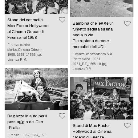
Stand dei cosmetici
Bambina che legge un
Max Factor Hollywood
fumetto seduta su una
al Cinema Odeon di
sedia in via
Firenze nel 1958
Pietrapiana durante i
Firenze,centro
mercatini dell'UDI
storico,Cinema Odeon -
Firenze, centro storico, Via
1958, 1958_14566.jpg,
Pietrapiana - 1951,
Licenza R.M.
1951_BZ_L668-10.jpg,
Licenza R.M.
Ragazze in auto per il
passaggio del Giro
Stand di Max Factor
d'Italia
Hollywood al Cinema
Firenze - 1934, 1934_L51-
Odeon di Firenze