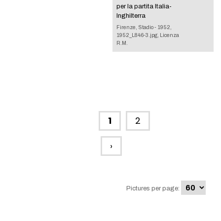
per la partita Italia-
Inghilterra
Firenze, Stadio - 1952,
1952_L846-3.jpg, Licenza
R.M.
1
2
›
Pictures per page: