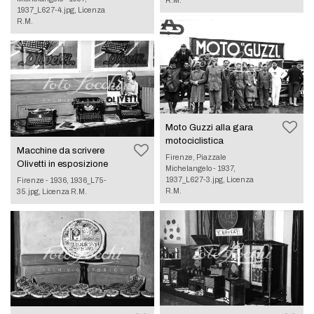
R.M.
1937_L627-4.jpg, Licenza
R.M.
Moto Guzzi alla gara
motociclistica
Macchine da scrivere
Firenze, Piazzale
Olivetti in esposizione
Michelangelo - 1937,
1937_L627-3.jpg, Licenza
Firenze - 1936, 1936_L75-
R.M.
35.jpg, Licenza R.M.