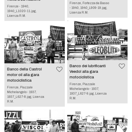
Firenze, Fortezza da Basso
Firenze - 1940,
- 1940, 1940_L909-19.jpg,
1940_L1020-11.jpg,
Licenza R.M.
Licenza R.M.
Banco dei lubrificanti
Banco della Castrol
Veedol alla gara
motor oil alla gara
motociclistica
motociclistica
Firenze, Piazzale
Firenze, Piazzale
Michelangelo - 1937,
Michelangelo - 1937,
1937_L627-9.jpg, Licenza
1937_L627-8.jpg, Licenza
R.M.
R.M.