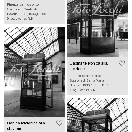
Firenze, centro storico,
Stazione di Santa Maria
Novella - 1936, 1936_L1180-
9.jpg, Licenza R.M.
Cabina telefonica alla
stazione
Firenze, centro storico,
Stazione di Santa Maria
Novella - 1936, 1936_L1180-
7.jpg, Licenza R.M.
Cabina telefonica alla
stazione