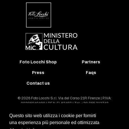
Foto Locchi Shop
Partners
Press
Faqs
Contact us
© 2026 Foto Locchi S.r.l. Via del Corso 21R Firenze | P.IVA:
00395940489 | REA: FI-63487 | Tel: +39 055 213743
Questo sito web utilizza i cookie per fornirti
General conditions of contract and license agreement
una esperienza più personale ed ottimizzata
Legal notes on the Archivio Foto Locchi Databank