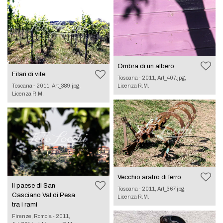
Ombra di un albero
Filari di vite
Toscana - 2011, Art_407.jpg,
Licenza R.M.
Toscana - 2011, Art_389.jpg,
Licenza R.M.
Vecchio aratro di ferro
Il paese di San
Toscana - 2011, Art_367.jpg,
Casciano Val di Pesa
Licenza R.M.
tra i rami
Firenze, Romola - 2011,