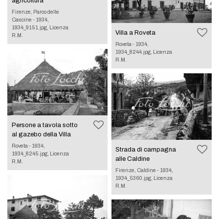
agricoltura
Firenze, Parco delle
Cascine - 1934,
1934_9151.jpg, Licenza
Villa a Roveta
R.M.
Roveta - 1934,
1934_8244.jpg, Licenza
R.M.
Persone a tavola sotto
al gazebo della Villa
Roveta - 1934,
Strada di campagna
1934_8245.jpg, Licenza
alle Caldine
R.M.
Firenze, Caldine - 1934,
1934_5360.jpg, Licenza
R.M.