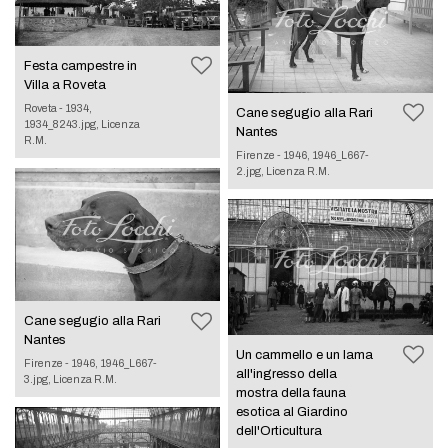
Festa campestre in
Villa a Roveta
Roveta - 1934,
Cane segugio alla Rari
1934_8243.jpg, Licenza
Nantes
R.M.
Firenze - 1946, 1946_L667-
2.jpg, Licenza R.M.
Cane segugio alla Rari
Nantes
Un cammello e un lama
Firenze - 1946, 1946_L667-
all'ingresso della
3.jpg, Licenza R.M.
mostra della fauna
esotica al Giardino
dell'Orticultura