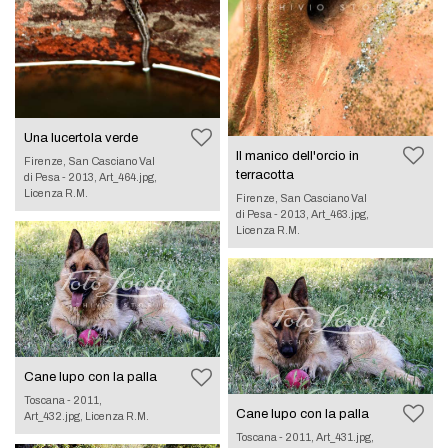
Una lucertola verde
Il manico dell'orcio in
Firenze, San Casciano Val
terracotta
di Pesa - 2013, Art_464.jpg,
Licenza R.M.
Firenze, San Casciano Val
di Pesa - 2013, Art_463.jpg,
Licenza R.M.
Cane lupo con la palla
Toscana - 2011,
Cane lupo con la palla
Art_432.jpg, Licenza R.M.
Toscana - 2011, Art_431.jpg,