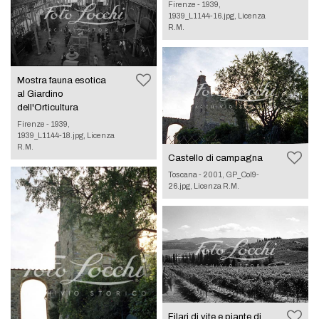
Firenze - 1939,
1939_L1144-16.jpg, Licenza
R.M.
Mostra fauna esotica
al Giardino
dell'Orticultura
Firenze - 1939,
1939_L1144-18.jpg, Licenza
R.M.
Castello di campagna
Toscana - 2001, GP_Col9-
26.jpg, Licenza R.M.
Filari di vite e piante di