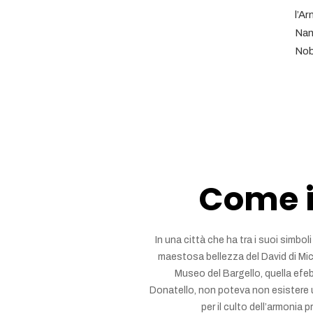
l’Ar
Nant
Nob
Come i
In una città che ha tra i suoi simboli
maestosa bellezza del David di Mich
Museo del Bargello, quella efeb
Donatello, non poteva non esistere
per il culto dell’armonia 