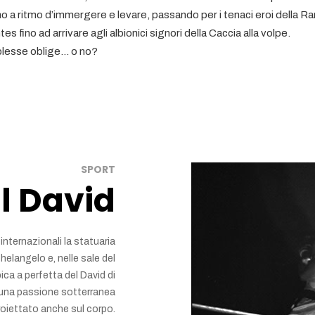
no a ritmo d’immergere e levare, passando per i tenaci eroi della Rar
es fino ad arrivare agli albionici signori della Caccia alla volpe.
lesse oblige... o no?
SPORT
l David
 internazionali la statuaria
elangelo e, nelle sale del
ica a perfetta del David di
 una passione sotterranea
proiettato anche sul corpo.