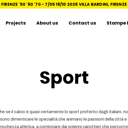
FIRENZE '50 '60 '70 -
7/05 18/10 2026 VILLA BARDINI, FIRENZE
Projects
About us
Contact us
Stampe F
Sport
e se il calcio è quasi certamente lo sport preferito dagli Italiani, no
sono dimenticare le specialità che animano le passioni della città e 
 ricchezza atletica, a cominciare dai solenni canottieri che percorro