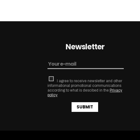
Newsletter
I agree to receive newsletter and other
informational promotional communications
according to what is descibed in the
Privacy
policy
SUBMIT