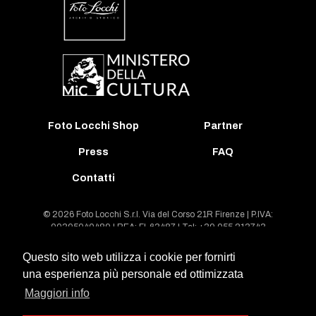
Foto Locchi Shop
Partner
Press
FAQ
Contatti
© 2026 Foto Locchi S.r.l. Via del Corso 21R Firenze | P.IVA:
00395940489 | REA: FI-63487 | Tel: +39 055 213743
Questo sito web utilizza i cookie per fornirti
Condizioni generali di contratto e termini di licenza
una esperienza più personale ed ottimizzata
Note legali sulla Banca Dati
Maggiori info
Condizioni di utilizzo del sito