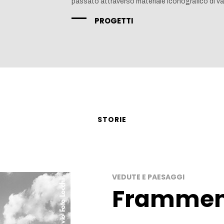
passato attraverso materiale iconografico di val
PROGETTI
STORIE
VEDUTE E PAESAGGI
Frammen