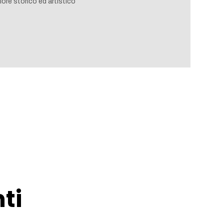
ore storico ed artistico
ti