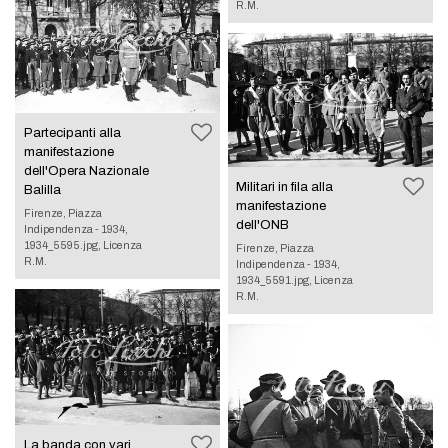
R.M.
Partecipanti alla
manifestazione
dell'Opera Nazionale
Militari in fila alla
Balilla
manifestazione
Firenze, Piazza
dell'ONB
Indipendenza - 1934,
1934_5595.jpg, Licenza
Firenze, Piazza
R.M.
Indipendenza - 1934,
1934_5591.jpg, Licenza
R.M.
La banda con vari