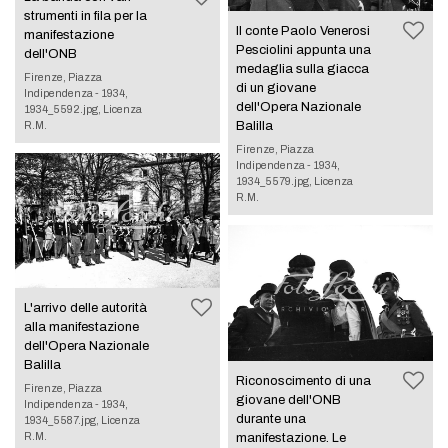
strumenti in fila per la
Il conte Paolo Venerosi
manifestazione
Pesciolini appunta una
dell'ONB
medaglia sulla giacca
Firenze, Piazza
di un giovane
Indipendenza - 1934,
dell'Opera Nazionale
1934_5592.jpg, Licenza
Balilla
R.M.
Firenze, Piazza
Indipendenza - 1934,
1934_5579.jpg, Licenza
R.M.
L'arrivo delle autorità
alla manifestazione
dell'Opera Nazionale
Balilla
Riconoscimento di una
Firenze, Piazza
giovane dell'ONB
Indipendenza - 1934,
durante una
1934_5587.jpg, Licenza
R.M.
manifestazione. Le