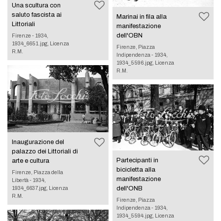
Una scultura con
saluto fascista ai
Marinai in fila alla
Littoriali
manifestazione
dell'OBN
Firenze - 1934,
1934_6651.jpg, Licenza
Firenze, Piazza
R.M.
Indipendenza - 1934,
1934_5596.jpg, Licenza
R.M.
Inaugurazione del
palazzo dei Littoriali di
Partecipanti in
arte e cultura
bicicletta alla
Firenze, Piazza della
manifestazione
Libertà - 1934,
dell'ONB
1934_6637.jpg, Licenza
R.M.
Firenze, Piazza
Indipendenza - 1934,
1934_5594.jpg, Licenza