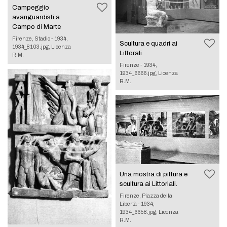
Campeggio
avanguardisti a
Campo di Marte
Firenze, Stadio - 1934,
Scultura e quadri ai
1934_8103.jpg, Licenza
Littorali
R.M.
Firenze - 1934,
1934_6666.jpg, Licenza
R.M.
Una mostra di pittura e
scultura ai Littoriali.
Firenze, Piazza della
Libertà - 1934,
1934_6658.jpg, Licenza
R.M.