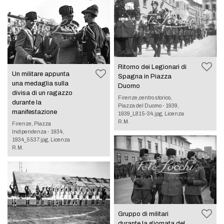
Ritorno dei Legionari di
Un militare appunta
Spagna in Piazza
una medaglia sulla
Duomo
divisa di un ragazzo
Firenze,centro storico,
durante la
Piazza del Duomo - 1939,
manifestazione
1939_L815-34.jpg, Licenza
R.M.
Firenze, Piazza
Indipendenza - 1934,
1934_5537.jpg, Licenza
R.M.
Gruppo di militari
durante la giornata del