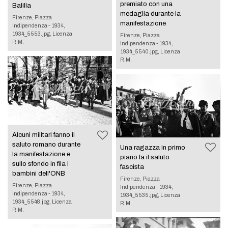
premiato con una
Balilla
medaglia durante la
Firenze, Piazza
manifestazione
Indipendenza - 1934,
1934_5553.jpg, Licenza
Firenze, Piazza
R.M.
Indipendenza - 1934,
1934_5540.jpg, Licenza
R.M.
Alcuni militari fanno il
saluto romano durante
Una ragazza in primo
la manifestazione e
piano fa il saluto
sullo sfondo in fila i
fascista
bambini dell'ONB
Firenze, Piazza
Firenze, Piazza
Indipendenza - 1934,
Indipendenza - 1934,
1934_5535.jpg, Licenza
1934_5548.jpg, Licenza
R.M.
R.M.