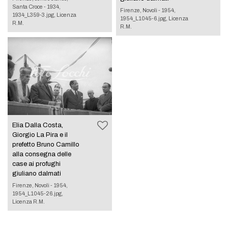
Santa Croce - 1934,
Firenze, Novoli - 1954,
1934_L359-3.jpg, Licenza
1954_L1045-6.jpg, Licenza
R.M.
R.M.
Elia Dalla Costa,
Giorgio La Pira e il
prefetto Bruno Camillo
alla consegna delle
case ai profughi
giuliano dalmati
Firenze, Novoli - 1954,
1954_L1045-26.jpg,
Licenza R.M.