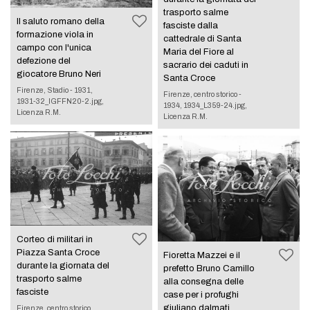
trasporto salme
Il saluto romano della
fasciste dalla
formazione viola in
cattedrale di Santa
campo con l'unica
Maria del Fiore al
defezione del
sacrario dei caduti in
giocatore Bruno Neri
Santa Croce
Firenze, Stadio - 1931,
Firenze, centro storico -
1931-32_IGFFN20-2.jpg,
1934, 1934_L359-24.jpg,
Licenza R.M.
Licenza R.M.
Corteo di militari in
Piazza Santa Croce
Fioretta Mazzei e il
durante la giornata del
prefetto Bruno Camillo
trasporto salme
alla consegna delle
fasciste
case per i profughi
giuliano dalmati
Firenze, centro storico,