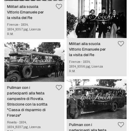
Militari alla scuola
Vittorio Emanuele per
la visita del Re
Firenze - 1934,
1934_9357.jpg, Licenza
R.M.
Militari alla scuola
Vittorio Emanuele per
la visita del Re
Firenze - 1934,
1934_9356.jpg, Licenza
R.M.
Pullman con i
partecipanti alla festa
campestre di Roveta.
Striscione con la scritta
"Cassa di risparmio di
Firenze"
Roveta - 1934,
Pullman con i
1934_8237.jpg, Licenza
partecipanti alla festa