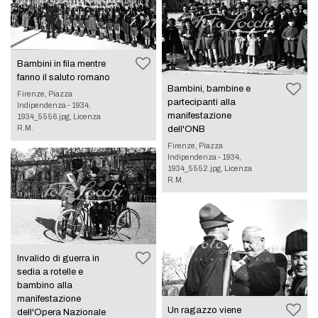
Bambini in fila mentre
fanno il saluto romano
Bambini, bambine e
Firenze, Piazza
partecipanti alla
Indipendenza - 1934,
manifestazione
1934_5556.jpg, Licenza
R.M.
dell'ONB
Firenze, Piazza
Indipendenza - 1934,
1934_5552.jpg, Licenza
R.M.
Invalido di guerra in
sedia a rotelle e
bambino alla
manifestazione
Un ragazzo viene
dell'Opera Nazionale