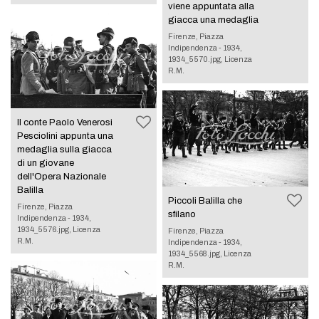
viene appuntata alla
giacca una medaglia
Firenze, Piazza
Indipendenza - 1934,
1934_5570.jpg, Licenza
R.M.
Il conte Paolo Venerosi
Pesciolini appunta una
medaglia sulla giacca
di un giovane
dell'Opera Nazionale
Balilla
Piccoli Balilla che
Firenze, Piazza
sfilano
Indipendenza - 1934,
1934_5576.jpg, Licenza
Firenze, Piazza
R.M.
Indipendenza - 1934,
1934_5568.jpg, Licenza
R.M.