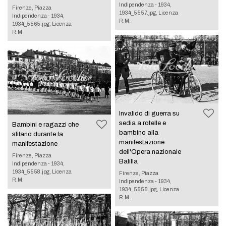
Indipendenza - 1934,
Firenze, Piazza
1934_5557.jpg, Licenza
Indipendenza - 1934,
R.M.
1934_5565.jpg, Licenza
R.M.
Invalido di guerra su
sedia a rotelle e
Bambini e ragazzi che
bambino alla
sfilano durante la
manifestazione
manifestazione
dell'Opera nazionale
Firenze, Piazza
Balilla
Indipendenza - 1934,
1934_5558.jpg, Licenza
Firenze, Piazza
R.M.
Indipendenza - 1934,
1934_5555.jpg, Licenza
R.M.